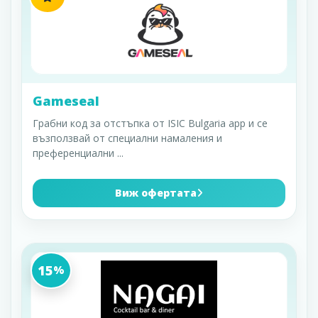
Gameseal
Грабни код за отстъпка от ISIC Bulgaria app и се
възползвай от специални намаления и
преференциални
...
Виж офертата
15
%