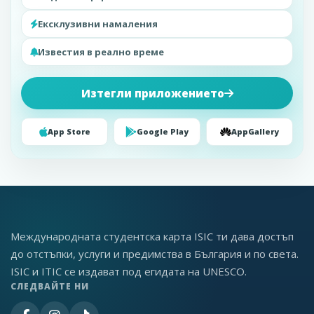
Ексклузивни намаления
Известия в реално време
Изтегли приложението
App Store
Google Play
AppGallery
Международната студентска карта ISIC ти дава достъп
до отстъпки, услуги и предимства в България и по света.
ISIC и ITIC се издават под егидата на UNESCO.
СЛЕДВАЙТЕ НИ