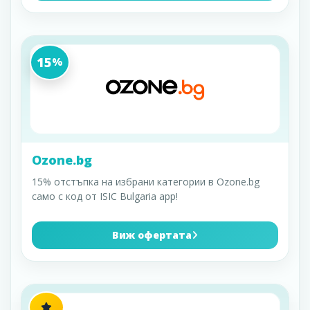
15
%
Ozone.bg
15% отстъпка на избрани категории в Ozone.bg
само с код от ISIC Bulgaria app!
Виж офертата