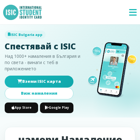
ISIC Bulgaria app
Спестявай с ISIC
Над 1000+ намаления в България и
по света - винаги с теб в
приложението
Вземи ISIC карта
Специални
×
предложения
Виж намаления
App Store
Google Play
намери Намаление