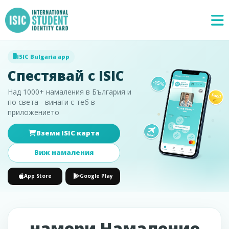
ISIC Bulgaria app
Спестявай с ISIC
Над 1000+ намаления в България и
по света - винаги с теб в
приложението
Вземи ISIC карта
Специални
×
предложения
Виж намаления
App Store
Google Play
намери Намаление