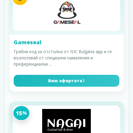
Gameseal
Грабни код за отстъпка от ISIC Bulgaria app и се
възползвай от специални намаления и
преференциални
...
Виж офертата
15
%