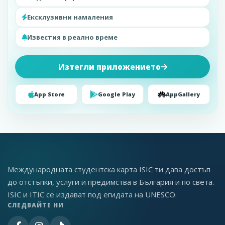
Ексклузивни намаления
Известия в реално време
Изтегли приложението
App Store
Google Play
AppGallery
Международната студентска карта ISIC ти дава достъп
до отстъпки, услуги и предимства в България и по света.
ISIC и ITIC се издават под егидата на UNESCO.
СЛЕДВАЙТЕ НИ