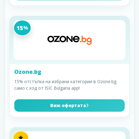
15
%
Ozone.bg
15% отстъпка на избрани категории в Ozone.bg
само с код от ISIC Bulgaria app!
Виж офертата