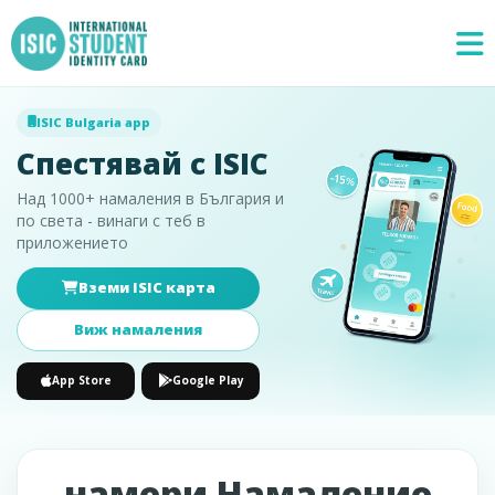
ISIC Bulgaria app
Спестявай с ISIC
Над 1000+ намаления в България и
по света - винаги с теб в
приложението
Вземи ISIC карта
Специални
×
предложения
Виж намаления
App Store
Google Play
намери Намаление