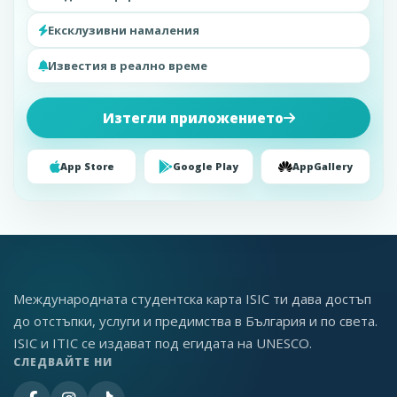
Ексклузивни намаления
Известия в реално време
Изтегли приложението
App Store
Google Play
AppGallery
Международната студентска карта ISIC ти дава достъп
до отстъпки, услуги и предимства в България и по света.
ISIC и ITIC се издават под егидата на UNESCO.
СЛЕДВАЙТЕ НИ