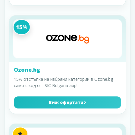
15
%
Ozone.bg
15% отстъпка на избрани категории в Ozone.bg
само с код от ISIC Bulgaria app!
Виж офертата