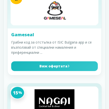
Gameseal
Грабни код за отстъпка от ISIC Bulgaria app и се
възползвай от специални намаления и
преференциални
...
Виж офертата
15
%