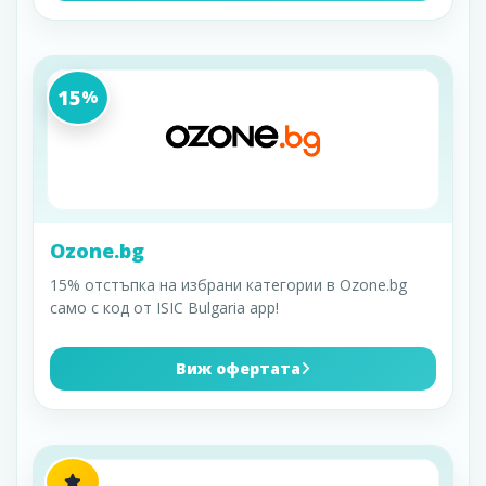
15
%
Ozone.bg
15% отстъпка на избрани категории в Ozone.bg
само с код от ISIC Bulgaria app!
Виж офертата