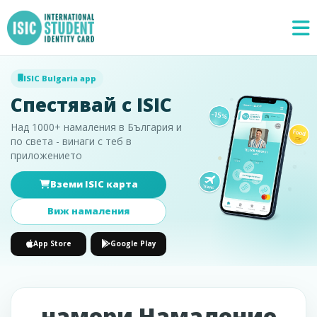
ISIC Bulgaria app
Спестявай с ISIC
Над 1000+ намаления в България и
по света - винаги с теб в
приложението
Вземи ISIC карта
Специални
×
предложения
Виж намаления
App Store
Google Play
намери Намаление