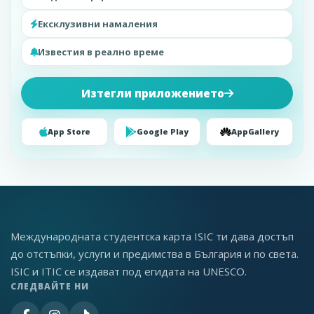
Ексклузивни намаления
Известия в реално време
Изтегли приложението
App Store
Google Play
AppGallery
Международната студентска карта ISIC ти дава достъп
до отстъпки, услуги и предимства в България и по света.
ISIC и ITIC се издават под егидата на UNESCO.
СЛЕДВАЙТЕ НИ