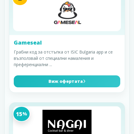
Gameseal
Грабни код за отстъпка от ISIC Bulgaria app и се
възползвай от специални намаления и
преференциални
...
Виж офертата
15
%