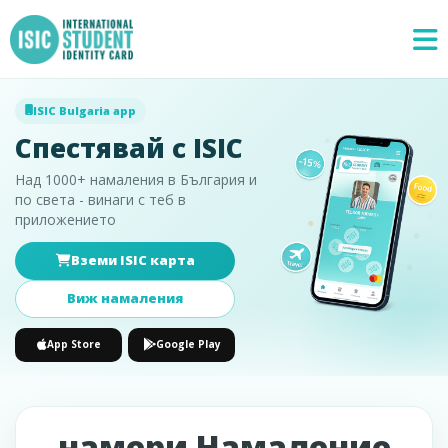
ISIC Bulgaria app
Спестявай с ISIC
Над 1000+ намаления в България и
по света - винаги с теб в
приложението
Вземи ISIC карта
Специални
×
предложения
Виж намаления
App Store
Google Play
намери Намаление