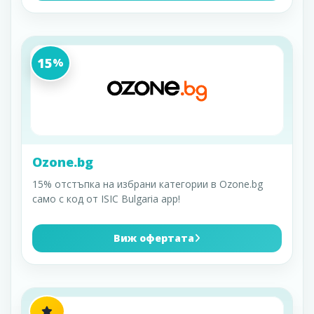
15
%
Ozone.bg
15% отстъпка на избрани категории в Ozone.bg
само с код от ISIC Bulgaria app!
Виж офертата