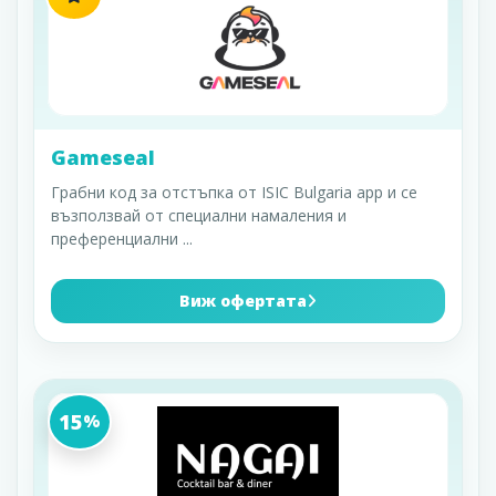
Gameseal
Грабни код за отстъпка от ISIC Bulgaria app и се
възползвай от специални намаления и
преференциални
...
Виж офертата
15
%