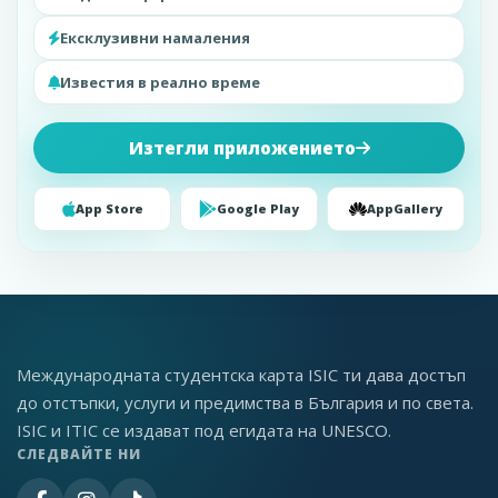
Ексклузивни намаления
Известия в реално време
Изтегли приложението
App Store
Google Play
AppGallery
Международната студентска карта ISIC ти дава достъп
до отстъпки, услуги и предимства в България и по света.
ISIC и ITIC се издават под егидата на UNESCO.
СЛЕДВАЙТЕ НИ