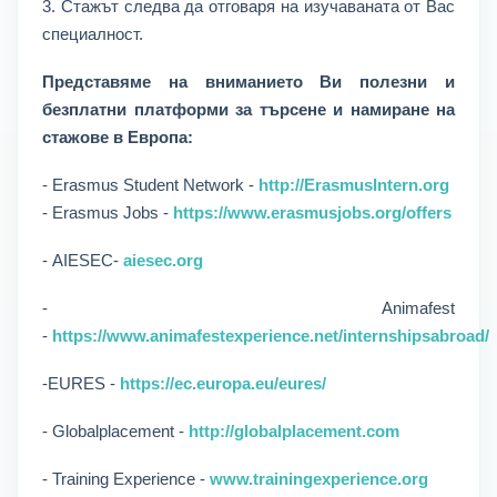
3. Стажът следва да отговаря на изучаваната от Вас
специалност.
Представяме на вниманието Ви полезни и
безплатни платформи за търсене и намиране на
стажове в Европа:
- Erasmus Student Network -
http://ErasmusIntern.org
- Erasmus Jobs -
https://www.erasmusjobs.org/offers
- AIESEC-
aiesec.org
- Animafest
-
https://www.animafestexperience.net/internshipsabroad/
-EURES -
https://ec.europa.eu/eures/
- Globalplacement -
http://globalplacement.com
- Training Experience -
www.trainingexperience.org