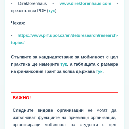
- Direktorenhaus -
www.direktorenhaus.com
-
презентации PDF (
тук
)
Чехия:
-
https://www.prf.upol.cz/en/deb/research/research-
topics/
Стъпките за кандидатстване
за мобилност с цел
практика ще намерите
тук
, а таблицата с размера
на финансовия грант за всяка държава
тук
.
ВАЖНО!
Следните
видове
организации
не могат да
изпълняват функциите на приемащи организации,
организиращи мобилност на студенти с цел