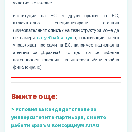
участие в стажове:
институции на ЕС и други органи на ЕС,
включително специализирани агенции
(изчерпателният
списък
на тези структури може да
се намери
на уебсайта тук
); организации, които
управляват програми на ЕС, например национални
агенции за „Еразъм+“ (с цел да се избегне
потенциален конфликт на интереси и/или двойно
финансиране)
Вижте още:
>
Условия за кандидатстване за
университетите-партньори, с които
работи Еразъм Консорциум АПАО