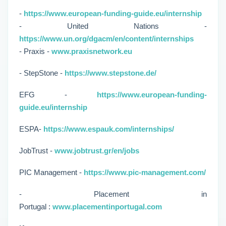
-
https://www.european-funding-guide.eu/internship
- United Nations -
https://www.un.org/dgacm/en/content/internships
- Praxis -
www.praxisnetwork.eu
- StepStone -
https://www.stepstone.de/
EFG -
https://www.european-funding-
guide.eu/internship
ESPA-
https://www.espauk.com/internships/
JobTrust -
www.jobtrust.gr/en/jobs
PIC Management -
https://www.pic-management.com/
- Placement in
Portugal :
www.placementinportugal.com