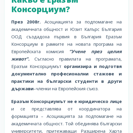
Консорциум?
През 2008г.
Асоциацията за подпомагане на
академичната общност и Юзит Калърс България
ООД създадоха първия в България Еразъм
Консорциум в рамките на новата програма на
Европейската комисия
“Учене през целия
живот”.
Съгласно правилата на програмата,
Еразъм Консорциумът
организира и подготвя
документално професионални стажове и
практики на български студенти в други
държави
–членки на Европейския съюз.
Еразъм Консорциумът не е юридическо лице
и се представлява от координатора на
формацията – Асоциацията за подпомагане на
академичната общност. Той обединява български
университети, притежаващи Разширена Харта