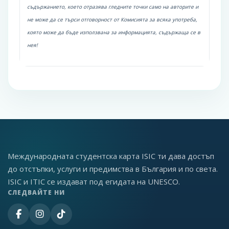
съдържанието, което отразява гледните точки само на авторите и
не може да се търси отговорност от Комисията за всяка употреба,
която може да бъде използвана за информацията, съдържаща се в
нея!
Международната студентска карта ISIC ти дава достъп
до отстъпки, услуги и предимства в България и по света.
ISIC и ITIC се издават под егидата на UNESCO.
СЛЕДВАЙТЕ НИ