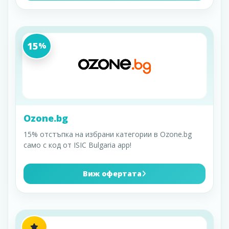
15
%
Ozone.bg
15% отстъпка на избрани категории в Ozone.bg
само с код от ISIC Bulgaria app!
Виж офертата