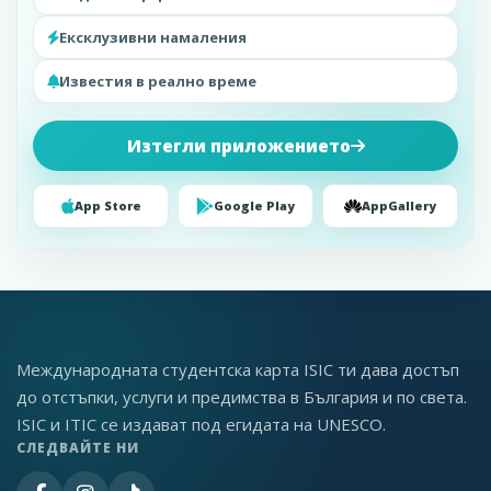
Ексклузивни намаления
Известия в реално време
Изтегли приложението
App Store
Google Play
AppGallery
Международната студентска карта ISIC ти дава достъп
до отстъпки, услуги и предимства в България и по света.
ISIC и ITIC се издават под егидата на UNESCO.
СЛЕДВАЙТЕ НИ