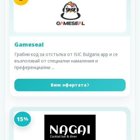
Gameseal
Грабни код за отстъпка от ISIC Bulgaria app и се
възползвай от специални намаления и
преференциални
...
Виж офертата
15
%