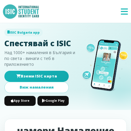
ISIC Bulgaria app
Спестявай с ISIC
Над 1000+ намаления в България и
по света - винаги с теб в
приложението
Вземи ISIC карта
Специални
×
предложения
Виж намаления
App Store
Google Play
намери Намаление