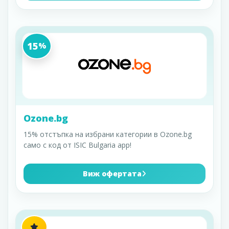
15
%
Ozone.bg
15% отстъпка на избрани категории в Ozone.bg
само с код от ISIC Bulgaria app!
Виж офертата