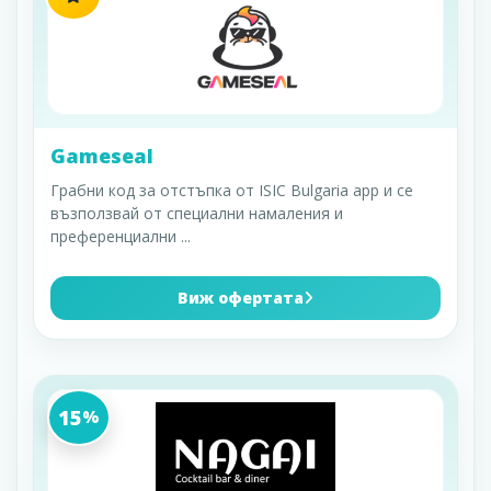
Gameseal
Грабни код за отстъпка от ISIC Bulgaria app и се
възползвай от специални намаления и
преференциални
...
Виж офертата
15
%