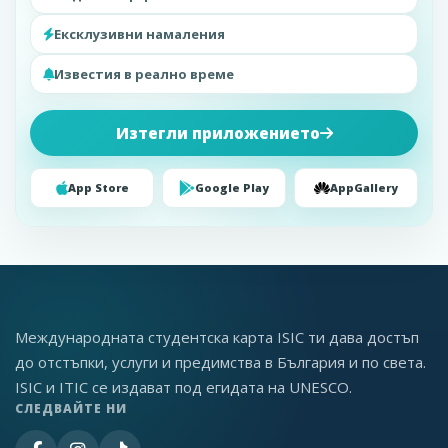
Ексклузивни намаления
Известия в реално време
Изтегли приложението
App Store
Google Play
AppGallery
Международната студентска карта ISIC ти дава достъп
до отстъпки, услуги и предимства в България и по света.
ISIC и ITIC се издават под егидата на UNESCO.
СЛЕДВАЙТЕ НИ