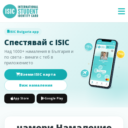
ISIC Bulgaria app
Спестявай с ISIC
Над 1000+ намаления в България и
по света - винаги с теб в
приложението
Вземи ISIC карта
Специални
×
предложения
Виж намаления
App Store
Google Play
намери Намаление