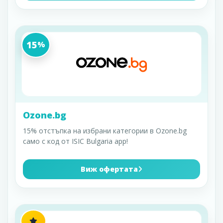
15
%
Ozone.bg
15% отстъпка на избрани категории в Ozone.bg
само с код от ISIC Bulgaria app!
Виж офертата