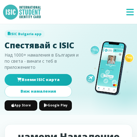
ISIC Bulgaria app
Спестявай с ISIC
Над 1000+ намаления в България и
по света - винаги с теб в
приложението
Вземи ISIC карта
Специални
×
предложения
Виж намаления
App Store
Google Play
намери Намаление