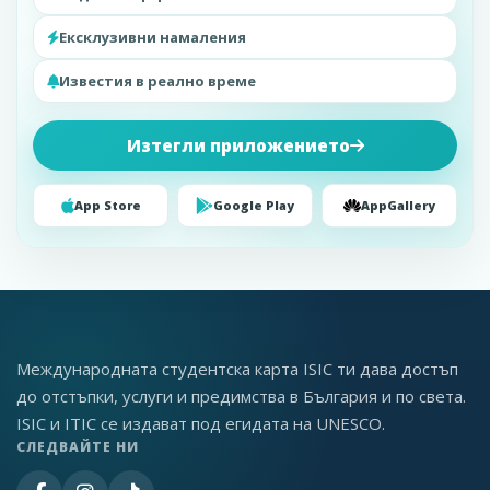
Ексклузивни намаления
Известия в реално време
Изтегли приложението
App Store
Google Play
AppGallery
Международната студентска карта ISIC ти дава достъп
до отстъпки, услуги и предимства в България и по света.
ISIC и ITIC се издават под егидата на UNESCO.
СЛЕДВАЙТЕ НИ