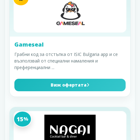
Gameseal
Грабни код за отстъпка от ISIC Bulgaria app и се
възползвай от специални намаления и
преференциални
...
Виж офертата
15
%