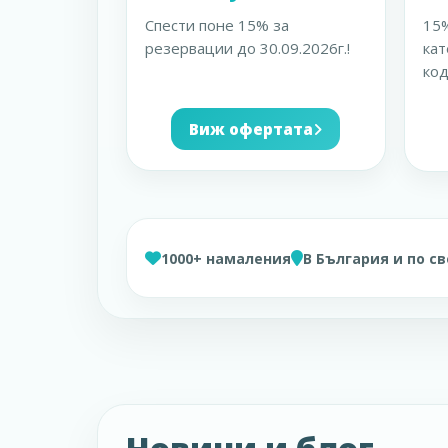
Спести поне 15% за
15%
резервации до 30.09.2026г.!
кат
код
Виж офертата
1000+ намаления
В България и по с