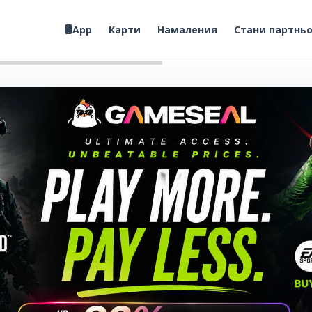
App
Карти
Намаления
Стани партнь