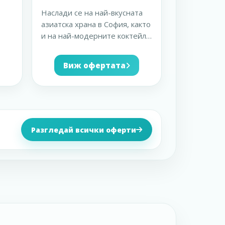
Наслади се на най-вкусната
азиатска храна в София, както
и на най-модерните коктейли
лни
с 15% отстъпка
...
Виж офертата
Разгледай всички оферти