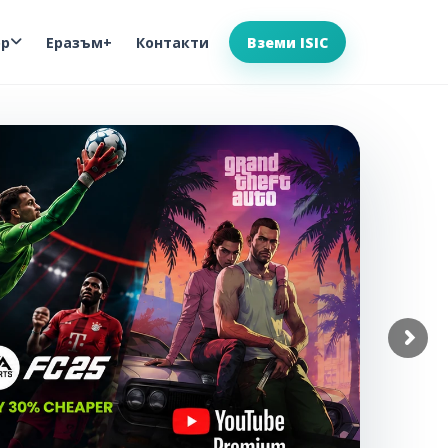
ор
Еразъм+
Контакти
Вземи ISIC