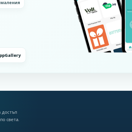
амаления
ppGallery
а достъп
по света.