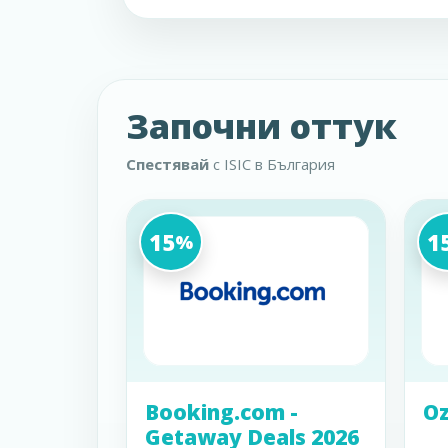
Започни оттук
Спестявай
с ISIC в България
15
1
%
Booking.com -
Oz
Getaway Deals 2026