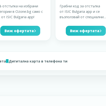
 отстъпка на избрани
Грабни код за отстъпка
егории в Ozone.bg само с
от ISIC Bulgaria app и се
 от ISIC Bulgaria app!
възползвай от специални
намаления и преференциа
...
Виж офертата
Виж офертата
вета
Дигитална карта в телефона ти