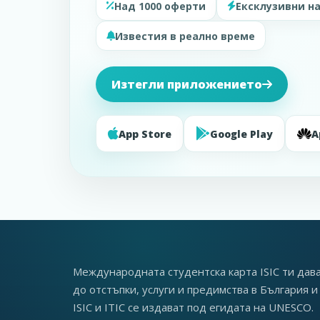
Над 1000 оферти
Ексклузивни н
Известия в реално време
Изтегли приложението
App Store
Google Play
A
Международната студентска карта ISIC ти дав
до отстъпки, услуги и предимства в България и 
ISIC и ITIC се издават под егидата на UNESCO.