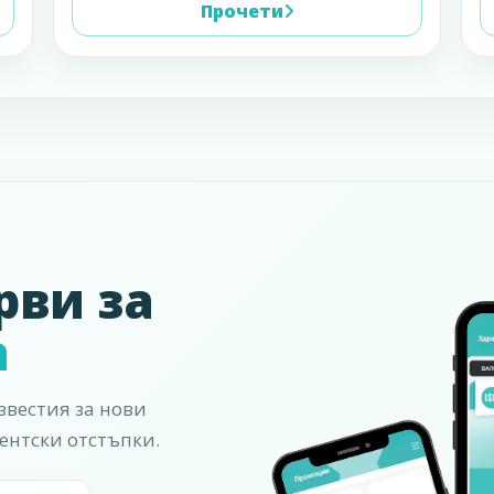
Прочети
рви за
а
вестия за нови
ентски отстъпки.