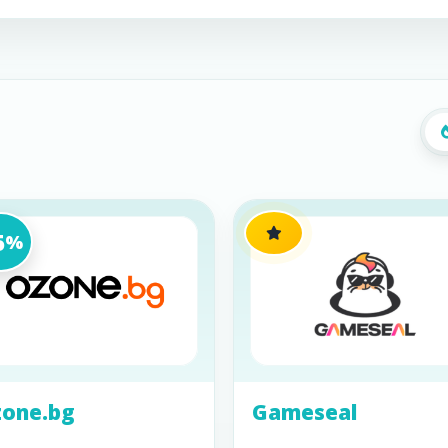
5
%
one.bg
Gameseal