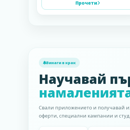
Прочети
Винаги в крак
Научавай пъ
намаленият
Свали приложението и получавай из
оферти, специални кампании и студ