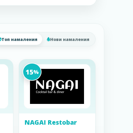
Топ намаления
Нови намаления
15
%
NAGAI Restobar