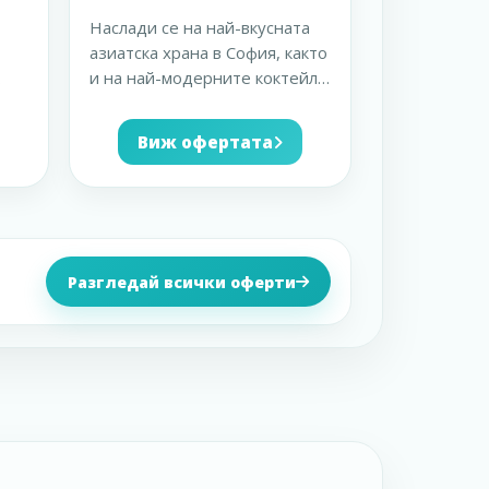
Наслади се на най-вкусната
азиатска храна в София, както
и на най-модерните коктейли
лни
с 15% отстъпка
...
Виж офертата
Разгледай всички оферти