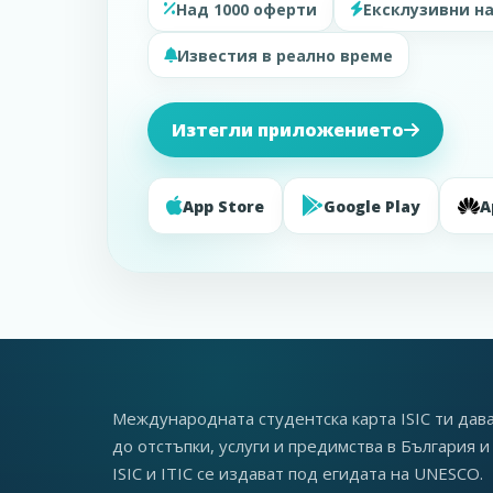
Над 1000 оферти
Ексклузивни н
Известия в реално време
Изтегли приложението
App Store
Google Play
A
Международната студентска карта ISIC ти дав
до отстъпки, услуги и предимства в България и 
ISIC и ITIC се издават под егидата на UNESCO.