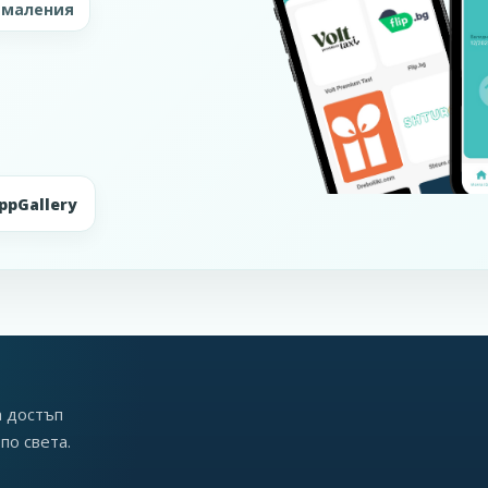
амаления
ppGallery
а достъп
по света.