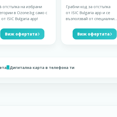
 отстъпка на избрани
Грабни код за отстъпка
егории в Ozone.bg само с
от ISIC Bulgaria app и се
 от ISIC Bulgaria app!
възползвай от специални
намаления и преференциа
...
Виж офертата
Виж офертата
вета
Дигитална карта в телефона ти