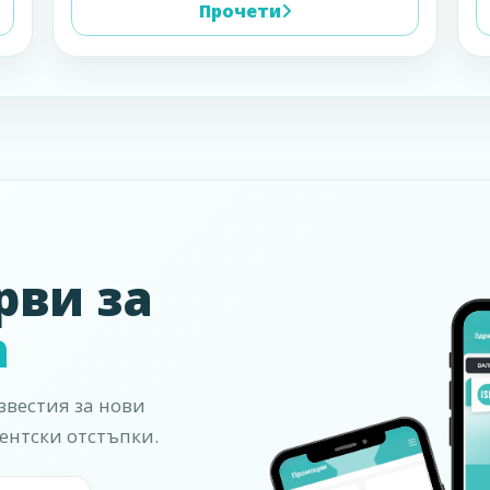
Прочети
рви за
а
вестия за нови
ентски отстъпки.