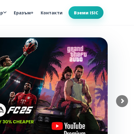
ор
Еразъм+
Контакти
Вземи ISIC