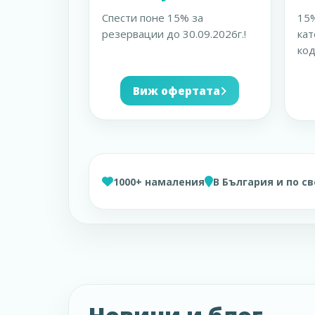
Спести поне 15% за
15%
резервации до 30.09.2026г.!
кат
код
Виж офертата
1000+ намаления
В България и по с