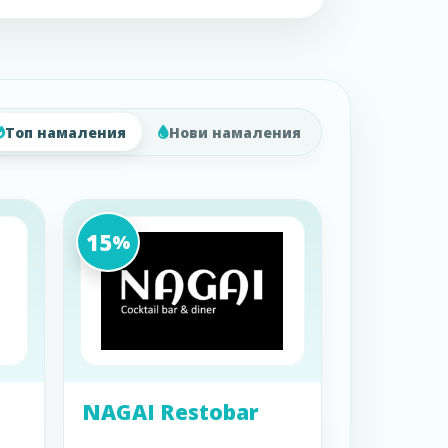
Топ намаления
Нови намаления
15
%
NAGAI Restobar