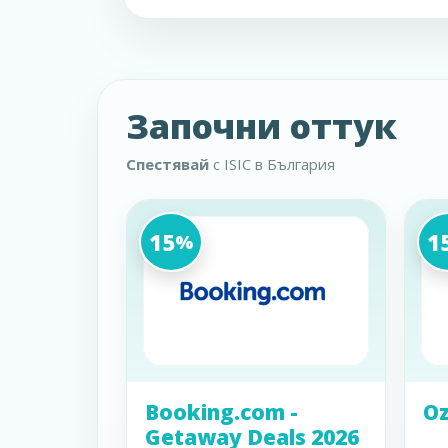
Започни оттук
Спестявай
с ISIC в България
15
1
%
Booking.com -
Oz
Getaway Deals 2026