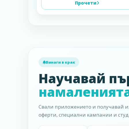
Прочети
Винаги в крак
Научавай пъ
намаленият
Свали приложението и получавай из
оферти, специални кампании и студ