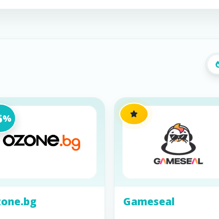
5
%
one.bg
Gameseal