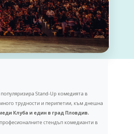
 популяризира Stand-Up комедията в
 много трудности и перипетии, към днешна
меди Клуба и един в град Пловдив.
а професионалните стендъп комедианти в