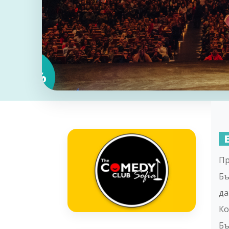
20
%
КАТЕГОРИЯ
събития
Пр
Бъ
да
Ко
Бъ