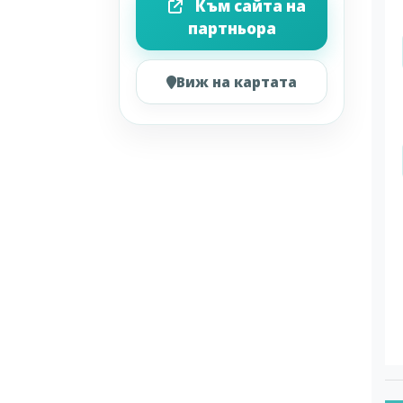
Към сайта на
партньора
Виж на картата