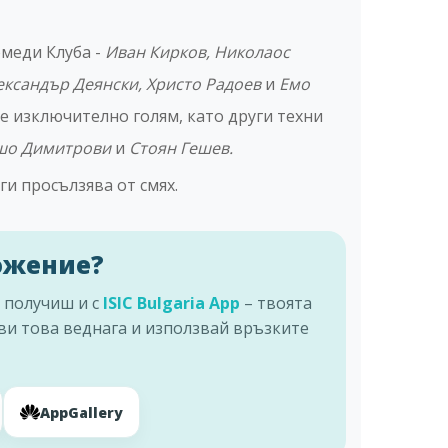
меди Клуба -
Иван Кирков, Николаос
ександър Деянски, Христо Радоев
и
Емо
 е изключително голям, като други техни
ишо Димитрови
и
Стоян Гешев.
ги просълзява от смях.
ожение?
 получиш и с
ISIC Bulgaria App
– твоята
ви това веднага и използвай връзките
AppGallery