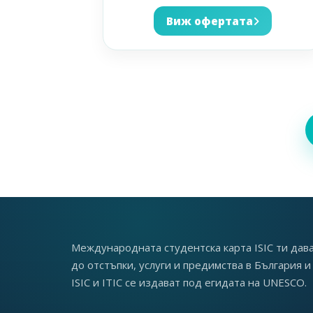
Виж офертата
Международната студентска карта ISIC ти дав
до отстъпки, услуги и предимства в България и 
ISIC и ITIC се издават под егидата на UNESCO.