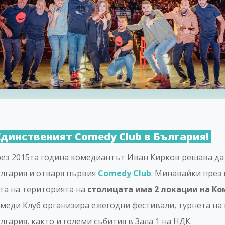
Единственият Comedy Club в България!
ез 2015та година комедиантът Иван Кирков решава да
лгария и отваря първия
Comedy Club
. Минавайки през
та на територията на
столицата има 2 локации на Ко
меди Клуб организира ежегодни фестивали, турнета н
лгария, както и големи събития в Зала 1 на НДК.