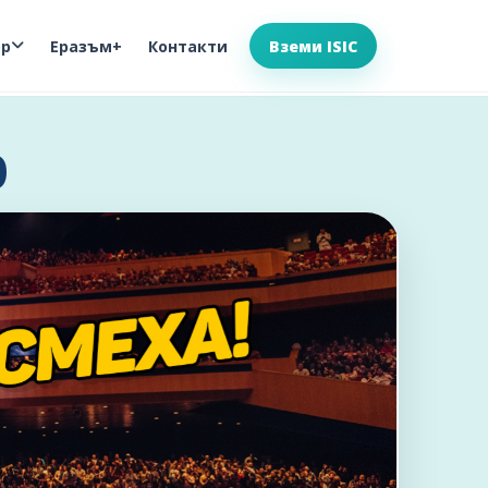
ор
Еразъм+
Контакти
Вземи ISIC
b