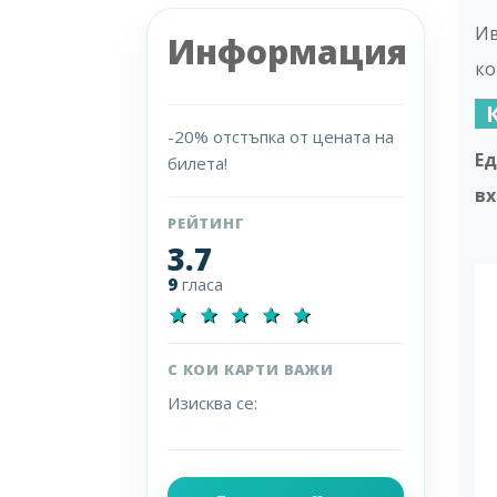
Ив
Информация
ко
-20% отстъпка от цената на
Ед
билета!
вх
РЕЙТИНГ
3.7
9
гласа
star
star
star
star
star
С КОИ КАРТИ ВАЖИ
Изисква се: