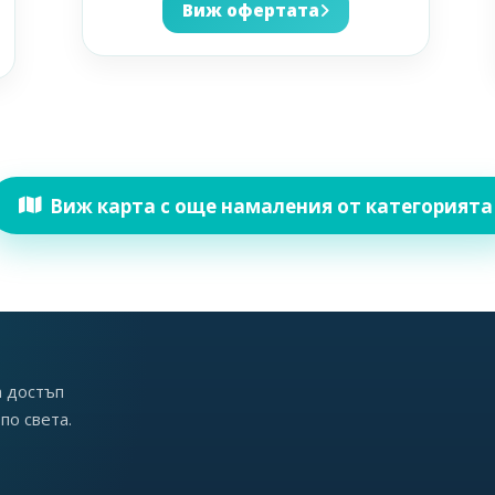
Виж офертата
Виж карта с още намаления от категорията
а достъп
по света.