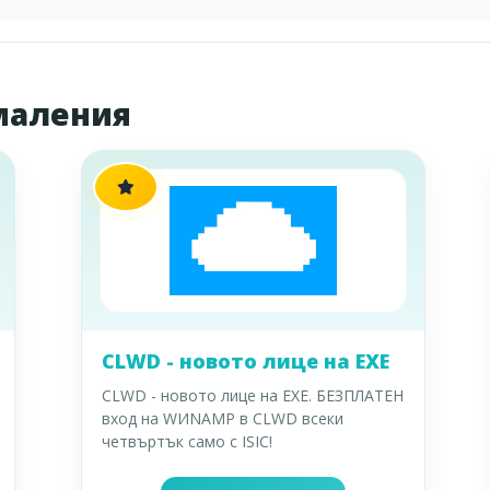
маления
CLWD - новото лице на EXE
CLWD - новото лице на EXE. БЕЗПЛАТЕН
вход на WИNAMP в CLWD всеки
четвъртък само с ISIC!