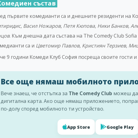
Комедиен състав
ед първите комедианти са и днешните резиденти на Ко
тиридис, Васил Ножаров, Петя Кюпова, Ники Банков, Ал
оцов
. Към днешна дата състава на The Comedy Club Sofia
медианти са и
Цветомир Павлов, Кристиян Терзиев, М
че 9 години Комеди Клуб София посреща своите гости и 
Все още нямаш мобилното прил
Вече знаеш, че отстъпка за
The Comedy Club
можеш да
дигитална карта. Ако още нямаш приложението, попра
по-долу според мобилното ти устройство.
App Store
Google Play