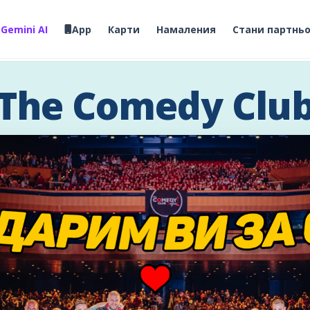
✦
Gemini AI
App
Карти
Намаления
Стани партнь
The Comedy Clu