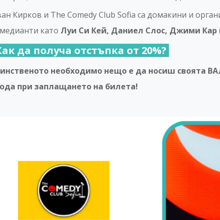
ан Кирков и The Comedy Club Sofia са домакини и орга
медианти като
Луи Си Кей, Даниел Слос, Джими Кар 
Как да получа отстъпка от 20%?
инственото необходимо нещо е да носиш своята ВА
ода при заплащането на билета!