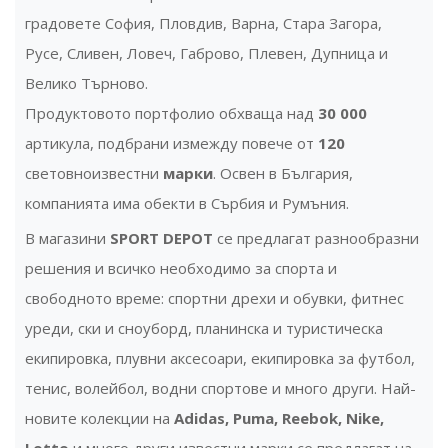
градовете София, Пловдив, Варна, Стара Загора,
Русе, Сливен, Ловеч, Габрово, Плевен, Дупница и
Велико Търново.
Продуктовото портфолио обхваща над
30 000
артикула, подбрани измежду повече от
120
световноизвестни
марки
. Освен в България,
компанията има обекти в Сърбия и Румъния.
В магазини
SPORT DEPOT
се предлагат разнообразни
решения и всичко необходимо за спорта и
свободното време: спортни дрехи и обувки, фитнес
уреди, ски и сноуборд, планинска и туристическа
екипировка, плувни аксесоари, екипировка за футбол,
тенис, волейбол, водни спортове и много други. Най-
новите колекции на
Adidas, Puma, Reebok, Nike,