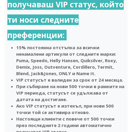
получаваш VIP статус, който
ти носи следните
преференции:
15% постоянна отстъпка за всички
ненамалени артикули от следните марки:
Puma, Speedo, Helly Hansen, Quiksilver, Roxy,
Demix, Joss, Outventure, Cordillero, Termit,
Blend, Jack&Jones, ONLY и Name It.
VIP статусът е валиден за срок от 24 месеца.
При събиране на нови 500 точки в рамките на
VIP периода, статусът се удължава от
датата на достигане.
Ако VIP статусът е изтекъл, при нови 500
точки той се активира отново.
Настоящи клиенти с повече от 500 точки
през последните 2 години автоматично
получават VIP статус.