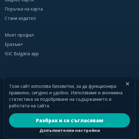
Поръчка на карта
Стани издател
Моят профил
Еразъм+
ISIC Bulgaria app
Този сайт използва бисквитки, за да функционира
За нас
Общи условия
Защита на лични данни
правилно, сигурно и удобно. Използваме и анонимна
International discounts
статистика за подобряване на съдържанието и
©2026 Всички права запазени | СМИК ООД - официален
работата на сайта.
представител на ISIC Association за България
Разбрах и се съгласявам
В партньорство с
Допълнителни настройки
ISIC Bulgaria, част от