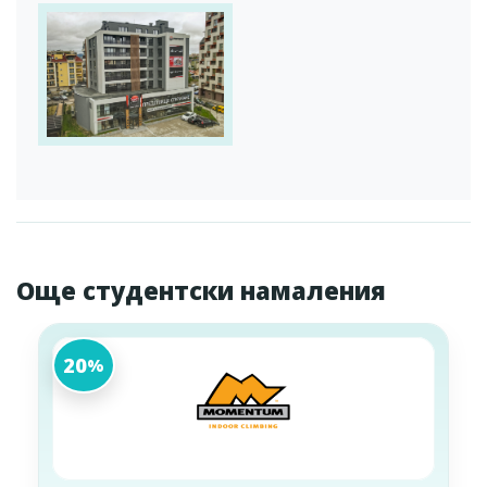
Още студентски намаления
20
%