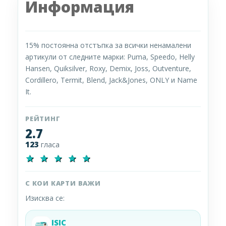
Информация
15% постоянна отстъпка за всички ненамалени
артикули от следните марки: Puma, Speedo, Helly
Hansen, Quiksilver, Roxy, Demix, Joss, Outventure,
Cordillero, Termit, Blend, Jack&Jones, ONLY и Name
It.
РЕЙТИНГ
2.7
123
гласа
star
star
star
star
star
С КОИ КАРТИ ВАЖИ
Изисква се:
ISIC