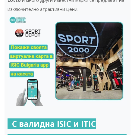
Lotto
и много други известни марки се предлагат на
изключително атрактивни цени.
С валидна ISIC и ITIC