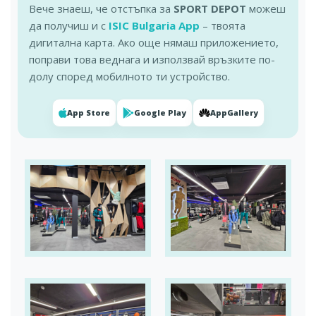
Вече знаеш, че отстъпка за
SPORT DEPOT
можеш
да получиш и с
ISIC Bulgaria App
– твоята
дигитална карта. Ако още нямаш приложението,
поправи това веднага и използвай връзките по-
долу според мобилното ти устройство.
App Store
Google Play
AppGallery