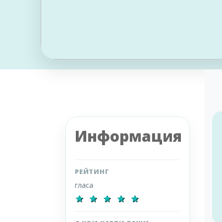
Информация
РЕЙТИНГ
гласа
star
star
star
star
star