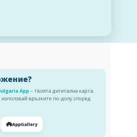
ожение?
Bulgaria App
– твоята дигитална карта.
 използвай връзките по-долу според
AppGallery