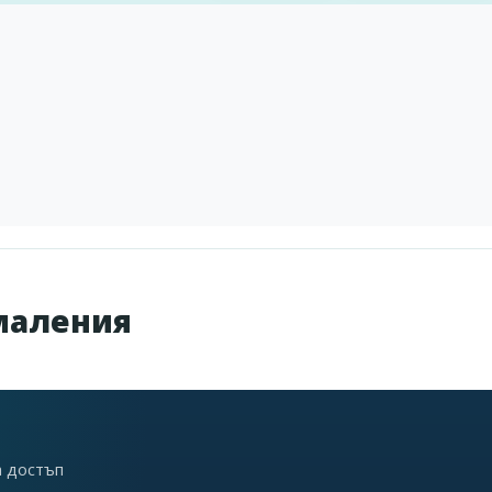
маления
а достъп