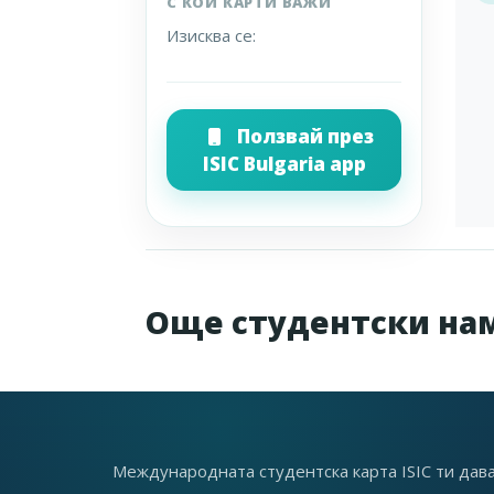
С КОИ КАРТИ ВАЖИ
Изисква се:
Ползвай през
ISIC Bulgaria app
Още студентски на
Международната студентска карта ISIC ти дав