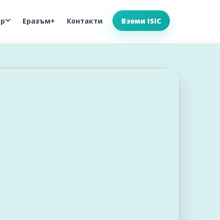
ор
Еразъм+
Контакти
Вземи ISIC