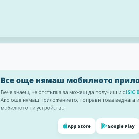
Все още нямаш мобилното прил
Вече знаеш, че отстъпка за
можеш да получиш и с
ISIC 
Ако още нямаш приложението, поправи това веднага и
мобилното ти устройство.
App Store
Google Play