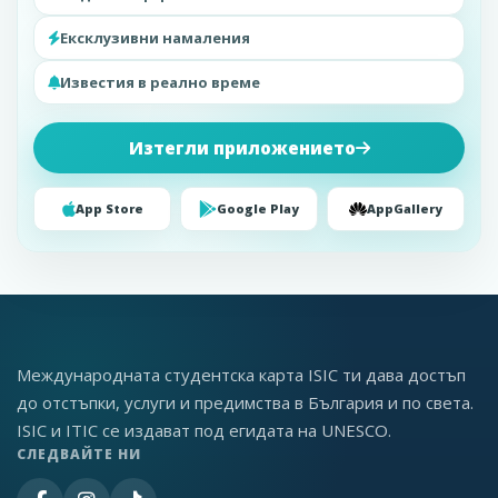
Ексклузивни намаления
Известия в реално време
Изтегли приложението
App Store
Google Play
AppGallery
Международната студентска карта ISIC ти дава достъп
до отстъпки, услуги и предимства в България и по света.
ISIC и ITIC се издават под егидата на UNESCO.
СЛЕДВАЙТЕ НИ