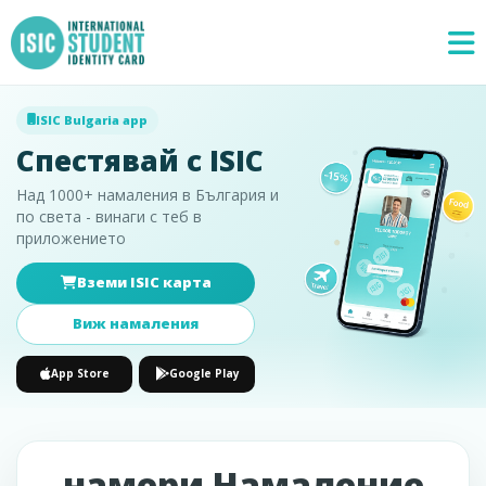
ISIC Bulgaria app
Спестявай с ISIC
Над 1000+ намаления в България и
по света - винаги с теб в
приложението
Вземи ISIC карта
Специални
×
предложения
Виж намаления
App Store
Google Play
намери Намаление