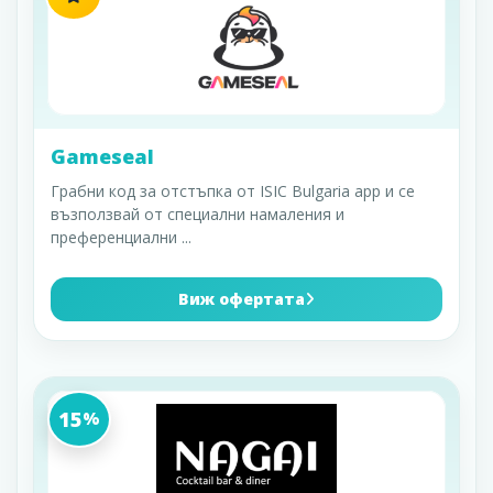
Gameseal
Грабни код за отстъпка от ISIC Bulgaria app и се
възползвай от специални намаления и
преференциални
...
Виж офертата
15
%