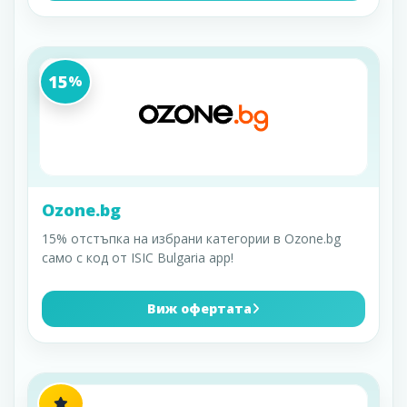
15
%
Ozone.bg
15% отстъпка на избрани категории в Ozone.bg
само с код от ISIC Bulgaria app!
Виж офертата