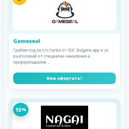
Gameseal
Грабни код за отстъпка от ISIC Bulgaria app и се
възползвай от специални намаления и
преференциални
...
Виж офертата
15
%