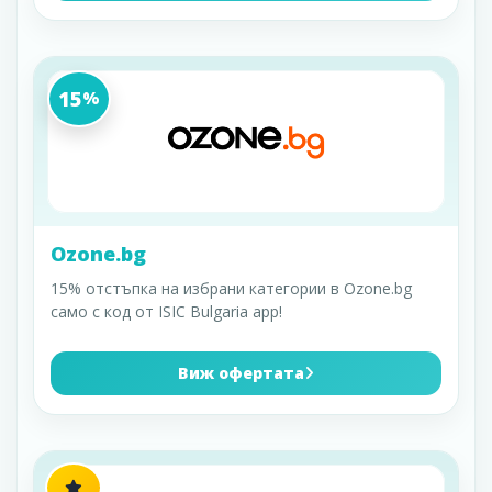
15
%
Ozone.bg
15% отстъпка на избрани категории в Ozone.bg
само с код от ISIC Bulgaria app!
Виж офертата