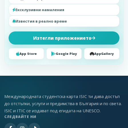
Ексклузивни намаления
Известия в реално време
Изтегли приложението
App Store
Google Play
AppGallery
Международната студентска карта ISIC ти дава достъп
до отстъпки, услуги и предимства в България и по света.
ISIC и ITIC се издават под егидата на UNESCO.
СЛЕДВАЙТЕ НИ