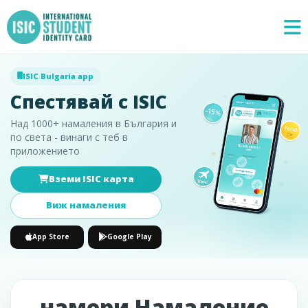
ISIC Bulgaria app
Спестявай с ISIC
Над 1000+ намаления в България и
по света - винаги с теб в
приложението
Вземи ISIC карта
Специални
×
предложения
Виж намаления
App Store
Google Play
намери Намаление